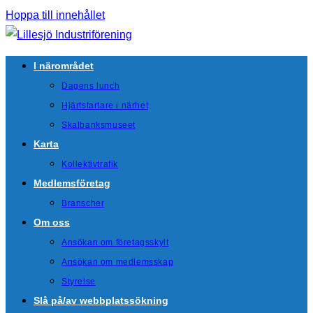
Hoppa till innehållet
I närområdet
Dagens lunch
Hjärtstartare i närhet
Skalbanksmuseet
Karta
Kollektivtrafik
Medlemsföretag
Branscher
Om oss
Ansökan om företagsskylt
Ansökan om medlemsskap
Styrelse
Slå på/av webbplatssökning