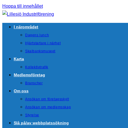
Hoppa till innehållet
I närområdet
Dagens lunch
Hjärtstartare i närhet
Skalbanksmuseet
Karta
Kollektivtrafik
Medlemsföretag
Branscher
Om oss
Ansökan om företagsskylt
Ansökan om medlemsskap
Styrelse
Slå på/av webbplatssökning