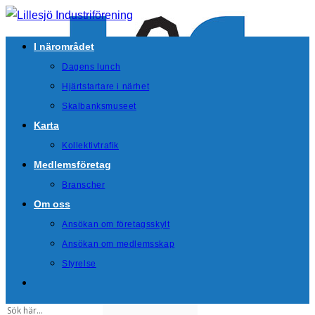
I närområdet
Dagens lunch
Hjärtstartare i närhet
Skalbanksmuseet
Karta
Kollektivtrafik
Medlemsföretag
Branscher
Om oss
Ansökan om företagsskylt
Ansökan om medlemsskap
Styrelse