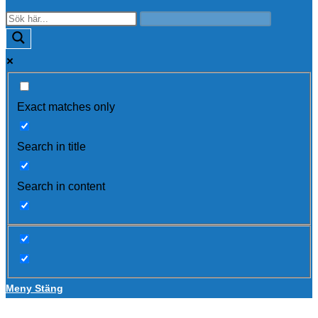
Exact matches only
Search in title
Search in content
Meny
Stäng