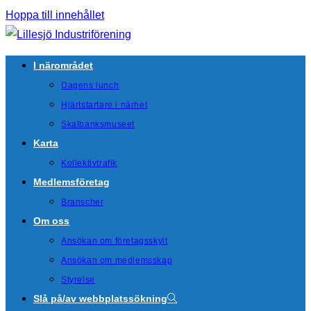
Hoppa till innehållet
I närområdet
Dagens lunch
Hjärtstartare i närhet
Skalbanksmuseet
Karta
Kollektivtrafik
Medlemsföretag
Branscher
Om oss
Ansökan om företagsskylt
Ansökan om medlemsskap
Styrelse
Slå på/av webbplatssökning