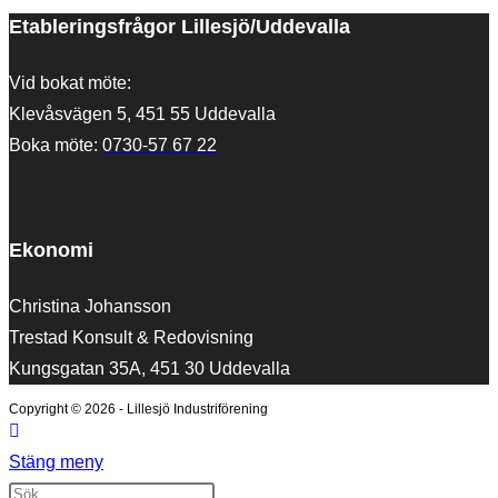
Etableringsfrågor Lillesjö/Uddevalla
Vid bokat möte:
Klevåsvägen 5, 451 55 Uddevalla
Boka möte:
0730-57 67 22
Ekonomi
Christina Johansson
Trestad Konsult & Redovisning
Kungsgatan 35A, 451 30 Uddevalla
Copyright © 2026 - Lillesjö Industriförening
Stäng meny