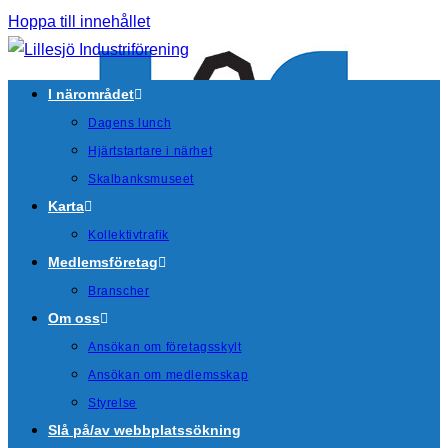
Hoppa till innehållet
I närområdet
Dagens lunch
Hjärtstartare i närhet
Skalbanksmuseet
Karta
Kollektivtrafik
Medlemsföretag
Branscher
Om oss
Ansökan om företagsskylt
Ansökan om medlemsskap
Styrelse
Slå på/av webbplatssökning